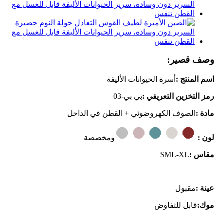
وصف قصير:
اسم المنتج :
أسرة الحيوانات الأليفة
رمز التخزين التعريفي :
بي بي-03
مادة :
الصوف الكهروضوئي + القطن في الداخل
لون :
ومخصصة
مقاس :
SML-XL
عينة :
مقبول
موك:
قابل للتفاوض