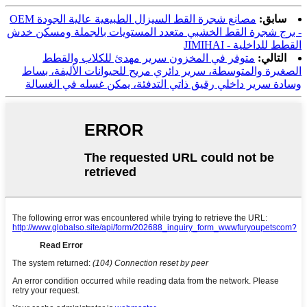
سابق:
مصانع شجرة القط السيزال الطبيعية عالية الجودة OEM
- برج شجرة القط الخشبي متعدد المستويات بالجملة ومسكن خدش
القطط للداخلية - JIMIHAI
التالي:
متوفر في المخزون سرير مهدئ للكلاب والقطط
الصغيرة والمتوسطة، سرير دائري مريح للحيوانات الأليفة، بساط
وسادة سرير داخلي رقيق ذاتي التدفئة، يمكن غسله في الغسالة