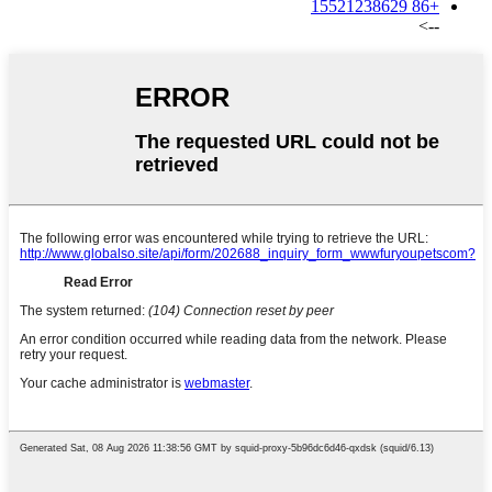
+86 15521238629
-->