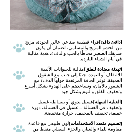
[دافئ دافئ]
فراء قطيفة صناعي عالي الجودة، مزيج
من الحشو المريح والمسامي، لضمان أن يكون
صديقك الصغير محاطًا بالحب والدفء، هدية مثالية
في أيام الشتاء الباردة.
[تهدئة مضادة للقلق]
مثالية للحيوانات الأليفة
للالتفاف أو التمدد، جنبًا إلى جنب مع الشقوق
العميقة، توفر الحافة المرتفعة حولها الدفء مع
الشعور بالأمان، وتساعدهم على الهدوء بشكل أسرع
وتخفيف القلق والنوم بشكل جيد.
[العناية السهلة]
غسيل يدوي أو ببساطة غسيل
وتجفيف في الغسالة -- غسيل في الغسالة، دورة
خفيفة، تجفيف بالمجفف، حرارة منخفضة.
[تصميم متعدد الاستخدامات]
لون طبيعي مع قاعدة
مقاومة للماء والغبار، والجزء السفلي منقط من