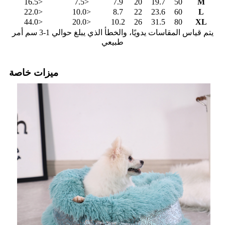
<16.5
<7.5
7.9
20
19.7
50
M
<22.0
<10.0
8.7
22
23.6
60
L
<44.0
<20.0
10.2
26
31.5
80
XL
يتم قياس المقاسات يدويًا، والخطأ الذي يبلغ حوالي 1-3 سم أمر
طبيعي
ميزات خاصة