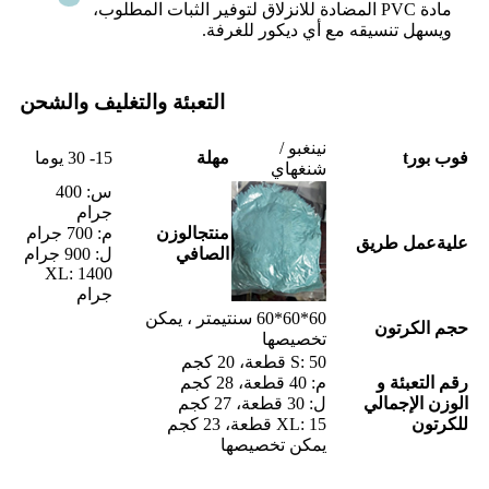
مادة PVC المضادة للانزلاق لتوفير الثبات المطلوب،
ويسهل تنسيقه مع أي ديكور للغرفة.
التعبئة والتغليف والشحن
نينغبو /
فوب بور
t
مهلة
15- 30 يوما
شنغهاي
س: 400
جرام
منتج
الوزن
م: 700 جرام
علية
عمل
طريق
الصافي
ل: 900 جرام
XL: 1400
جرام
60*60*60 سنتيمتر ، يمكن
حجم الكرتون
تخصيصها
S: 50 قطعة، 20 كجم
رقم التعبئة و
م: 40 قطعة، 28 كجم
الوزن الإجمالي
ل: 30 قطعة، 27 كجم
للكرتون
XL: 15 قطعة، 23 كجم
يمكن تخصيصها