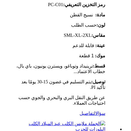
رمز التخزين التعريفي:
PC-C01
مادة:
نسيج القطن
لون:
حسب الطلب
مقاس:
SML-XL-2XL
عينة:
قابلة للدعم
موك:
1 قطعة
قسط:
ترينيداد وتوباغو، ويسترن يونيون، باي بال،
خطاب الاعتماد...
توصيل:
يتم التسليم في غضون 15-30 يومًا بعد
تأكيد PI.
عن طريق النقل البري والبحري والجوي حسب
احتياجات العملاء.
سؤال
التفاصيل