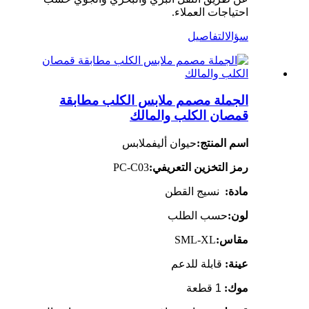
احتياجات العملاء.
سؤال
التفاصيل
الجملة مصمم ملابس الكلب مطابقة
قمصان الكلب والمالك
اسم المنتج:
حيوان أليف
ملابس
رمز التخزين التعريفي:
PC-C03
مادة:
نسيج القطن
لون:
حسب الطلب
مقاس:
SML-XL
عينة:
قابلة للدعم
موك:
1 قطعة