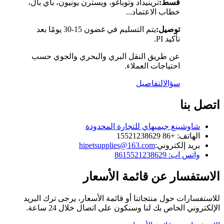
قسط:
ترينيداد وتوباغو، ويسترن يونيون، باي بال،
خطاب الاعتماد...
توصيل:
يتم التسليم في غضون 15-30 يومًا بعد
تأكيد PI.
عن طريق النقل البري والبحري والجوي حسب
احتياجات العملاء.
سؤال
التفاصيل
اتصل بنا
شاوشينغ جيميهاي للتجارة المحدودة
الهاتف: +86 15521238629
بريد إلكتروني:
hipetsupplies@163.com
واتس اب: 8615521238629
الاستفسار عن قائمة الأسعار
للاستفسارات حول منتجاتنا أو قائمة الأسعار، يرجى ترك البريد
الإلكتروني الخاص بك لنا وسنكون على اتصال خلال 24 ساعة.