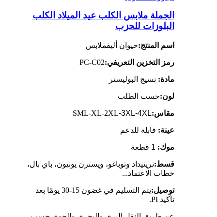
الجملة ملابس الكلب عيد الميلاد الكلب
البلوزات للحزب
اسم المنتج:
حيوان أليف
ملابس
رمز التخزين التعريفي:
PC-C02
مادة:
نسيج البوليستر
لون:
حسب الطلب
مقاس:
-3XL-4XL
SML-XL-2XL
عينة:
قابلة للدعم
موك:
1 قطعة
قسط:
ترينيداد وتوباغو، ويسترن يونيون، باي بال،
خطاب الاعتماد...
توصيل:
يتم التسليم في غضون 15-30 يومًا بعد
تأكيد PI.
عن طريق النقل البري والبحري والجوي حسب