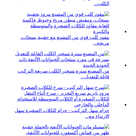
الكلب...
مقود كلب قوي من المصنع مع حقيبة بسحاب،
مريحة...
من المصنع سترة تسخير الكلب سريعة التركيب
قابلة للتعديل...
حزام سهل التركيب - حزام للكلاب الصغيرة سهل
الارتداء مع...