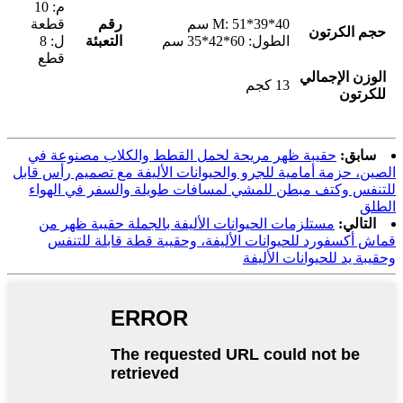
م: 10
: 51*39*40 سم
M
رقم
قطعة
حجم الكرتون
الطول: 60*42*35 سم
التعبئة
ل: 8
قطع
الوزن الإجمالي
13 كجم
للكرتون
سابق:
حقيبة ظهر مريحة لحمل القطط والكلاب مصنوعة في
الصين، حزمة أمامية للجرو والحيوانات الأليفة مع تصميم رأس قابل
للتنفس وكتف مبطن للمشي لمسافات طويلة والسفر في الهواء
الطلق
التالي:
مستلزمات الحيوانات الأليفة بالجملة حقيبة ظهر من
قماش أكسفورد للحيوانات الأليفة، وحقيبة قطة قابلة للتنفس
وحقيبة يد للحيوانات الأليفة