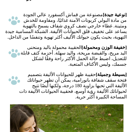
[نوعية جيدة]
مصنوعة من قماش أكسفورد عالي الجودة
من مادة البولي كربونات الآمنة غذائيًا، ومقاومة للخدش
ومتينة. غطاء خارجي نصف كروي شفاف يسمح بالتهوية
يساعد على تخفيف قلق الحيوانات الأليفة. الشبكة المسامية جيدة
التهوية، بحيث يكون حيوانك الأليف أكثر تهوية وتنفسًا من الداخل.
[خفيفة الوزن ومحمولة]
الحقيبة محمولة باليد ومنحنى
اليد مريح، والقبضة مريحة، واليد سهلة. أحزمة كتف قابلة
للتعديل، اضبط حالة الحمل الأكثر راحة وفقًا لشكل
جسمك، وليس الأكتاف المتعبة.
[بسيطة وجميلة]
حقيبة ظهر للحيوانات الأليفة بتصميم
فتحة سقف شفافة بانورامية، يمكن أن تظهر حيواناتك
الأليفة التي تحبها بزاوية 180 درجة، ولكنها أيضًا تتيح
لحيواناتك الأليفة رؤية أوسع، فحقيبة الحيوانات الأليفة ذات
المساحة الكبيرة أكثر حرية.