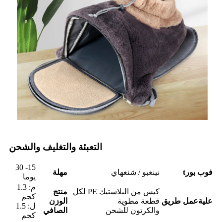
التعبئة والتغليف والشحن
15- 30
فوب بور
t
نينغبو / شنغهاي
مهلة
يوما
م: 1.3
كيس من البلاستيك PE لكل
منتج
كجم
علية
عمل
طريق
قطعة مطوية
الوزن
ل: 1.5
والكرتون للشحن
الصافي
كجم