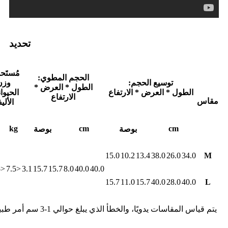
تحديد
مُستَح
الحجم المطوي:
توسيع الحجم:
وزن
الطول * العرض *
الطول * العرض * الارتفاع
الحيوا
الارتفاع
مقاس
الألي
kg
cm
cm
بوصة
بوصة
15.0
10.2
13.4
38.0
26.0
34.0
M
<16.5
<7.5
3.1
15.7
15.7
8.0
40.0
40.0
15.7
11.0
15.7
40.0
28.0
40.0
L
يتم قياس المقاسات يدويًا، والخطأ الذي يبلغ حوالي 1-3 سم أمر طبيعي