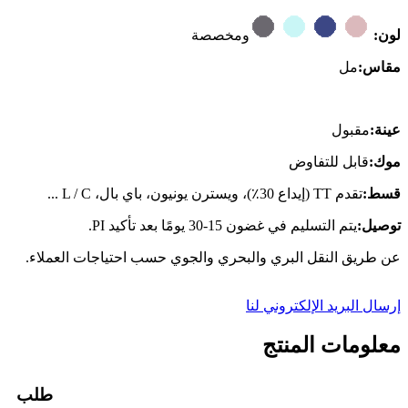
لون:
ومخصصة
مقاس:
مل
عينة:
مقبول
موك:
قابل للتفاوض
قسط:
تقدم TT (إيداع 30٪)، ويسترن يونيون، باي بال، L / C ...
توصيل:
يتم التسليم في غضون 15-30 يومًا بعد تأكيد PI.
عن طريق النقل البري والبحري والجوي حسب احتياجات العملاء.
إرسال البريد الإلكتروني لنا
معلومات المنتج
طلب