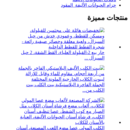
حزام الحيوانات الأليفة_المقود
منتجات مميزة
حار بيع 2-القيلولة العلياء، القط الشقة، 2 حبل
السيزال ...
الجملة الفاخرة البلاستيكية بيت الكلب بيت
الكلب من...
الكلب المولي عصا مضغ اللعب المصنعة، أسنان