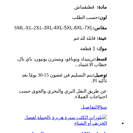
مادة:
قطن
قماش
لون:
حسب الطلب
مقاس:
-3XL-4XL-5XL-6XL-7XL
SML-XL-2XL
عينة:
قابلة للدعم
موك:
1 قطعة
قسط:
ترينيداد وتوباغو، ويسترن يونيون، باي بال،
خطاب الاعتماد...
توصيل:
يتم التسليم في غضون 15-30 يومًا بعد
تأكيد PI.
عن طريق النقل البري والبحري والجوي حسب
احتياجات العملاء.
سؤال
التفاصيل