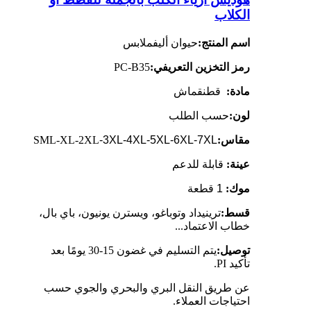
الكلاب
اسم المنتج:
حيوان أليف
ملابس
رمز التخزين التعريفي:
PC-B35
مادة:
قطن
قماش
لون:
حسب الطلب
مقاس:
-3XL-4XL-5XL-6XL-7XL
SML-XL-2XL
عينة:
قابلة للدعم
موك:
1 قطعة
قسط:
ترينيداد وتوباغو، ويسترن يونيون، باي بال،
خطاب الاعتماد...
توصيل:
يتم التسليم في غضون 15-30 يومًا بعد
تأكيد PI.
عن طريق النقل البري والبحري والجوي حسب
احتياجات العملاء.