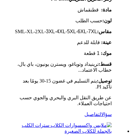
مادة:
قطن
قماش
لون:
حسب الطلب
مقاس:
-3XL-4XL-5XL-6XL-7XL
SML-XL-2XL
عينة:
قابلة للدعم
موك:
1 قطعة
قسط:
ترينيداد وتوباغو، ويسترن يونيون، باي بال،
خطاب الاعتماد...
توصيل:
يتم التسليم في غضون 15-30 يومًا بعد
تأكيد PI.
عن طريق النقل البري والبحري والجوي حسب
احتياجات العملاء.
سؤال
التفاصيل