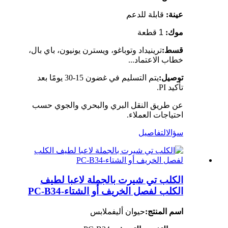
عينة:
قابلة للدعم
موك:
1 قطعة
قسط:
ترينيداد وتوباغو، ويسترن يونيون، باي بال،
خطاب الاعتماد...
توصيل:
يتم التسليم في غضون 15-30 يومًا بعد
تأكيد PI.
عن طريق النقل البري والبحري والجوي حسب
احتياجات العملاء.
سؤال
التفاصيل
الكلب تي شيرت بالجملة لاعبا لطيف
الكلب لفصل الخريف أو الشتاء-PC-B34
اسم المنتج:
حيوان أليف
ملابس