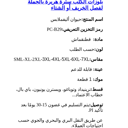
بلوزات الكلب سترة هريرة بالجملة
لفصل الخريف أو الشتاء
اسم المنتج:
حيوان أليف
ملابس
رمز التخزين التعريفي:
PC-B29
مادة:
قطن
قماش
لون:
حسب الطلب
مقاس:
-3XL-4XL-5XL-6XL-7XL
SML-XL-2XL
عينة:
قابلة للدعم
موك:
1 قطعة
قسط:
ترينيداد وتوباغو، ويسترن يونيون، باي بال،
خطاب الاعتماد...
توصيل:
يتم التسليم في غضون 15-30 يومًا بعد
تأكيد PI.
عن طريق النقل البري والبحري والجوي حسب
احتياجات العملاء.