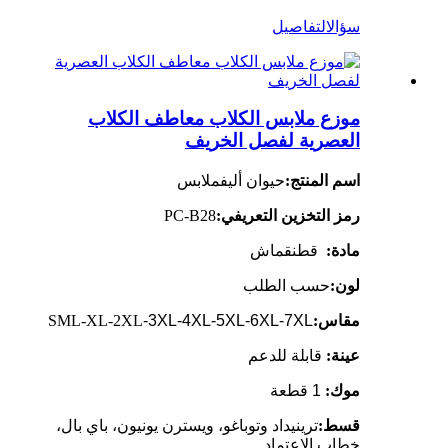
سؤال
التفاصيل
موزع ملابس الكلاب معاطف الكلاب
العصرية لفصل الخريف
اسم المنتج:
حيوان أليف
ملابس
رمز التخزين التعريفي:
PC-B28
مادة:
قطن
قماش
لون:
حسب الطلب
مقاس:
-3XL-4XL-5XL-6XL-7XL
SML-XL-2XL
عينة:
قابلة للدعم
موك:
1 قطعة
قسط:
ترينيداد وتوباغو، ويسترن يونيون، باي بال،
خطاب الاعتماد...