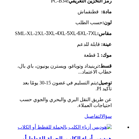
رمز التخزين التعريفي:
PC-B34
مادة:
قطن
قماش
لون:
حسب الطلب
مقاس:
-3XL-4XL-5XL-6XL-7XL
SML-XL-2XL
عينة:
قابلة للدعم
موك:
1 قطعة
قسط:
ترينيداد وتوباغو، ويسترن يونيون، باي بال،
خطاب الاعتماد...
توصيل:
يتم التسليم في غضون 15-30 يومًا بعد
تأكيد PI.
عن طريق النقل البري والبحري والجوي حسب
احتياجات العملاء.
سؤال
التفاصيل
هوديس أزياء الكلب بالجملة للقطط أو