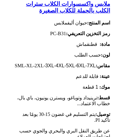
ملابس واكسسوارات الكلاب سترات
الكلب بالجملة للكلاب الصغيرة
اسم المنتج:
حيوان أليف
ملابس
رمز التخزين التعريفي:
PC-B31
مادة:
قطن
قماش
لون:
حسب الطلب
مقاس:
-3XL-4XL-5XL-6XL-7XL
SML-XL-2XL
عينة:
قابلة للدعم
موك:
1 قطعة
قسط:
ترينيداد وتوباغو، ويسترن يونيون، باي بال،
خطاب الاعتماد...
توصيل:
يتم التسليم في غضون 15-30 يومًا بعد
تأكيد PI.
عن طريق النقل البري والبحري والجوي حسب
احتياجات العملاء.