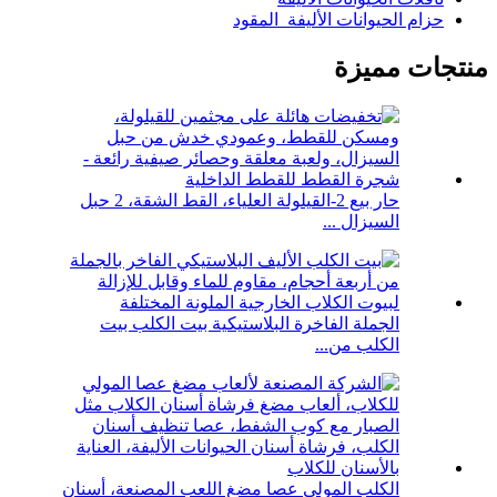
حزام الحيوانات الأليفة_المقود
منتجات مميزة
حار بيع 2-القيلولة العلياء، القط الشقة، 2 حبل
السيزال ...
الجملة الفاخرة البلاستيكية بيت الكلب بيت
الكلب من...
الكلب المولي عصا مضغ اللعب المصنعة، أسنان