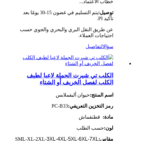
خطاب الاعتماد...
توصيل:
يتم التسليم في غضون 15-30 يومًا بعد
تأكيد PI.
عن طريق النقل البري والبحري والجوي حسب
احتياجات العملاء.
سؤال
التفاصيل
الكلب تي شيرت الجملة لاعبا لطيف
الكلب لفصل الخريف أو الشتاء
اسم المنتج:
حيوان أليف
ملابس
رمز التخزين التعريفي:
PC-B33
مادة:
قطن
قماش
لون:
حسب الطلب
مقاس:
-3XL-4XL-5XL-6XL-7XL
SML-XL-2XL