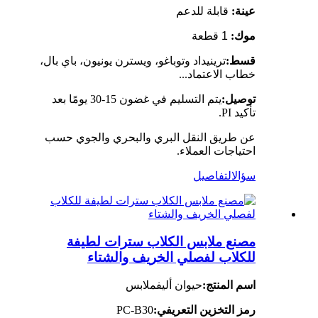
عينة:
قابلة للدعم
موك:
1 قطعة
قسط:
ترينيداد وتوباغو، ويسترن يونيون، باي بال،
خطاب الاعتماد...
توصيل:
يتم التسليم في غضون 15-30 يومًا بعد
تأكيد PI.
عن طريق النقل البري والبحري والجوي حسب
احتياجات العملاء.
سؤال
التفاصيل
مصنع ملابس الكلاب سترات لطيفة
للكلاب لفصلي الخريف والشتاء
اسم المنتج:
حيوان أليف
ملابس
رمز التخزين التعريفي:
PC-B30