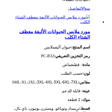
سؤال
التفاصيل
مورد ملابس الحيوانات الأليفة معطف
الشتاء الكلب
اسم المنتج:
حيوان أليف
ملابس
رمز التخزين التعريفي:
PC-B32
مادة:
قطن
قماش
لون:
حسب الطلب
مقاس:
-3XL-4XL-5XL-6XL-7XL
SML-XL-2XL
عينة:
قابلة للدعم
موك:
1 قطعة
قسط:
ترينيداد وتوباغو، ويسترن يونيون، باي بال،