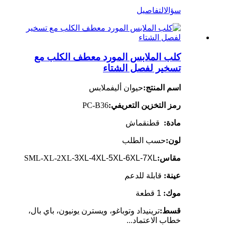
سؤال
التفاصيل
كلب الملابس المورد معطف الكلب مع
تسخير لفصل الشتاء
اسم المنتج:
حيوان أليف
ملابس
رمز التخزين التعريفي:
PC-B36
مادة:
قطن
قماش
لون:
حسب الطلب
مقاس:
-3XL-4XL-5XL-6XL-7XL
SML-XL-2XL
عينة:
قابلة للدعم
موك:
1 قطعة
قسط:
ترينيداد وتوباغو، ويسترن يونيون، باي بال،
خطاب الاعتماد...