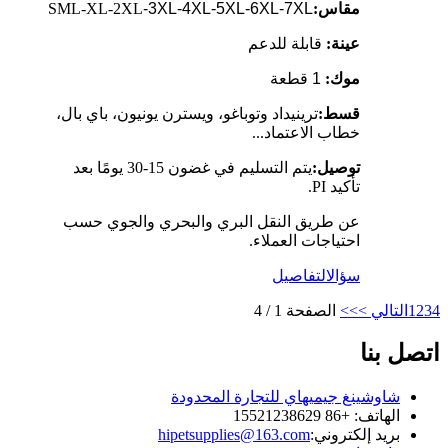
مقاس:
-3XL-4XL-5XL-6XL-7XL
SML-XL-2XL
عينة:
قابلة للدعم
موك:
1 قطعة
قسط:
ترينيداد وتوباغو، ويسترن يونيون، باي بال،
خطاب الاعتماد...
توصيل:
يتم التسليم في غضون 15-30 يومًا بعد
تأكيد PI.
عن طريق النقل البري والبحري والجوي حسب
احتياجات العملاء.
سؤال
التفاصيل
4
3
2
1
التالي >
>>
الصفحة 1 / 4
اتصل بنا
شاوشينغ جيميهاي للتجارة المحدودة
الهاتف: +86 15521238629
بريد إلكتروني:
hipetsupplies@163.com